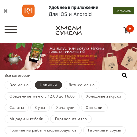
Удобнее в приложении
×
Загрузить
Для IOS и Android
0
Все категории
Все меню
Новинки
Летнее меню
Обеденное меню с 12:00 до 16:00
Холодные закуски
Салаты
Супы
Хачапури
Хинкали
Мцвади и кебаби
Горячее из мяса
Горячее из рыбы и морепродуктов
Гарниры и соусы