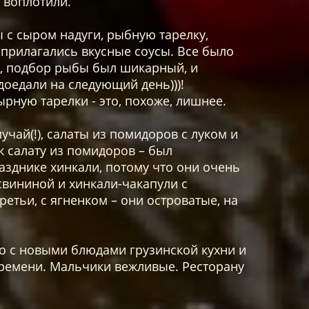
 воплотили.
 с сыром надуги, рыбную тарелку,
 прилагались вкусные соусы. Все было
а, подбор рыбы был шикарный, и
доедали на следующий день)))!
рную тарелки - это, похоже, лишнее.
учай(!), салаты из помидоров с луком и
к салату из помидоров – был
зднике хинкали, потому что они очень
свининой и хинкали-чакапули с
ретьи, с ягненком – они островатые, на
о с новыми блюдами грузинской кухни и
о времени. Мальчики вежливые. Ресторану