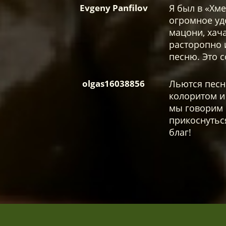
Evgeny Panfilov
Я был в «Хме
огромное удо
мацони, хач
расторопно 
песню. Это 
olgas16038856
Льются песн
колоритом и
мы говорим 
прикоснуться
благ!