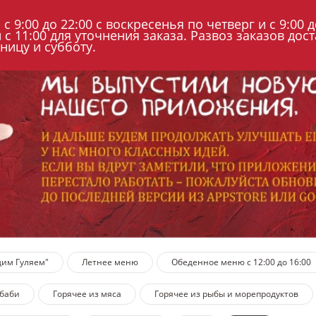
РЕСТОРАНЕ
МЕНЮ И ДОСТАВКА
БАНКЕТ
НОВОСТИ И 
9:00 до 22:00 с воскресенья по четверг и с 9:00 д
с 11:00 для уточнения заказа. Развоз заказов доста
тницу и субботу.
дим Гуляем"
Летнее меню
Обеденное меню с 12:00 до 16:00
ебаби
Горячее из мяса
Горячее из рыбы и морепродуктов