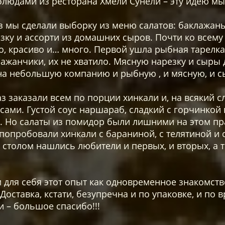
людами из ресторана Хмели Сунели – эту идею мы
з мы сделали выборку из меню салатов: баклажаны
зку и ассорти из домашних сыров. Почти ко всему
но, красиво и… много. Первой ушла рыбная тарелк
ажанчики, их не хватило. Мясную нарезку и сыры 
на небольшую компанию и рыбную , и мясную, и сы
з заказали всем по порции хинкали и, на всякий сл
сами. Густой соус наршараб, сладкий с горчинкой 
. Но салаты из помидор были лишними на этом пра
попробовали хинкали с бараниной, с телятиной и 
 столом нашлись любители и первых, и вторых, а т
 для себя этот опыт как одновременное знакомств
 Доставка, кстати, безупречна и по упаковке, и п
и – большое спасибо!!!