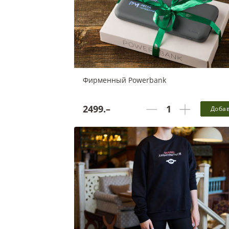
Фирменный Powerbank
Аккумулятор имеет порт Type-C, два порта USB
2499.–
порт micro-USB. Размеры: 121/25/174 Емкость
Доба
аккумулятора: 10000 mAh
Белки - 0 г, Жиры - 0 г, Углеводы - 0 г, 0 ккал в
порции