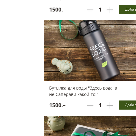
1500.–
Доба
Белки - 0 г, Жиры - 0 г, Углеводы - 0 г, 0 ккал в
порции
Бутылка для воды "Здесь вода, а
не Саперави какой-то!"
1500.–
Доба
Белки - 0 г, Жиры - 0 г, Углеводы - 0 г, 0 ккал в
порции