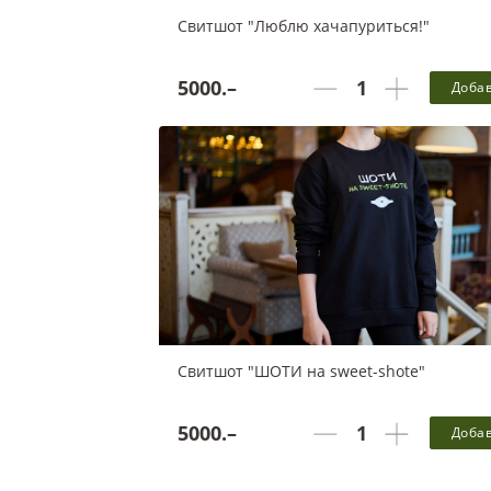
Свитшот "Люблю хачапуриться!"
5000.–
Доба
Белки - 0 г, Жиры - 0 г, Углеводы - 0 г, 0 ккал в
порции
Свитшот "ШОТИ на sweet-shote"
5000.–
Доба
Белки - 0 г, Жиры - 0 г, Углеводы - 0 г, 0 ккал в
порции