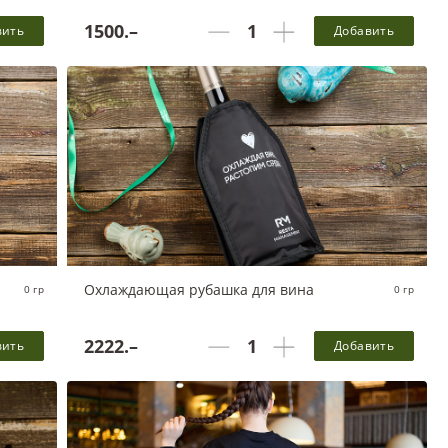
1500.–
вить
Добавить
 одной
Белки - 0 г, Жиры - 0 г, Углеводы - 0 г, 0 ккал в одной
порции
Охлаждающая рубашка для вина
0 гр
0 гр
Удобный аксессуар чтобы быстро охладить напитки и
сохранить их холодными. Его необходимо заранее
2222.–
охладить в морозилке, затем надеть на бутылку с
вить
Добавить
 одной
желаемым напитком. За 5 минут напиток охладится и
останется холодным в течение нескольких часов.
Белки - 0 г, Жиры - 0 г, Углеводы - 0 г, 0 ккал в одной
порции