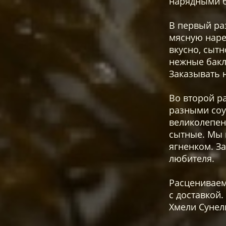
нарядными б
В первый ра
мясную наре
вкусно, сыт
нежные бакл
Заказывать 
Во второй ра
разными соу
великолепен
сытные. Мы 
ягненком. За
любителя.
Расцениваем
с доставкой.
Хмели Сунел