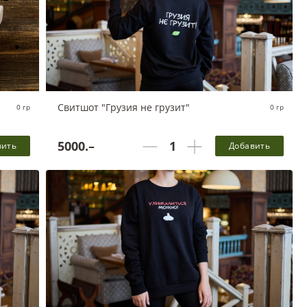
Свитшот "Грузия не грузит"
0 гр
0 гр
 и
5000.–
вить
Добавить
Белки - 0 г, Жиры - 0 г, Углеводы - 0 г, 0 ккал в одной
порции
 одной