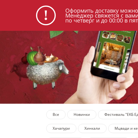
+7 (343) 301-02-06
О 
Оформить доставку можно с 
Менеджер свяжется с вами 
по четверг и до 00:00 в пя
Все
Новинки
Фестиваль "ЕКБ Е
Хачапури
Хинкали
Мцвади и к