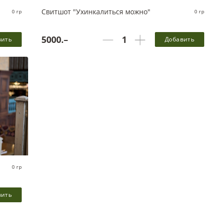
Свитшот "Ухинкалиться можно"
0 гр
0 гр
5000.–
вить
Добавить
 одной
Белки - 0 г, Жиры - 0 г, Углеводы - 0 г, 0 ккал в одной
порции
0 гр
вить
 одной