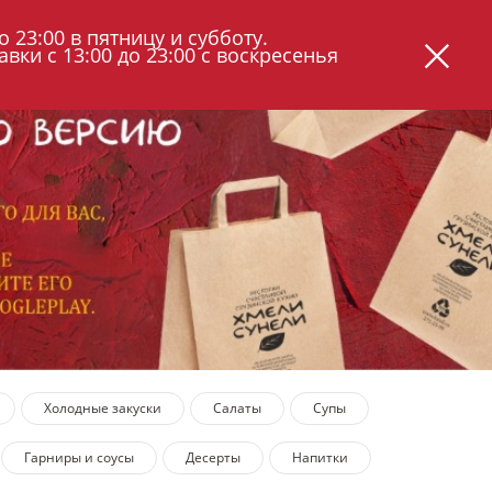
АКЦИИ
КОНТАКТЫ
ЧАСТЫЕ ВОПРОСЫ
о 23:00 в пятницу и субботу.
вки с 13:00 до 23:00 с воскресенья
Холодные закуски
Салаты
Супы
Гарниры и соусы
Десерты
Напитки